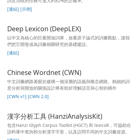
詞意消歧的任務可達大約82%的正確率。
[連結]
[示例]
Deep Lexicon (DeepLEX)
以中文為核心的巨量開放詞庫，放棄原子論式的詞彙觀點，讓我
們把它開發成為詞彙相關研究的基礎建設。
[連結]
Chinese Wordnet (CWN)
中文詞彙網路著眼於建構一個深層的語義與概念網路。精細的詞
意分析與開放的關係設計將有助於理解語言與心智的構作
[CWN v1]
[CWN 2.0]
漢字分析工具 (HanziAnalysisKit)
包含Hanzi Glyph Corpus Toolkit (HGCT) 和 lexicoR，可協助在
語料庫中查詢和分析漢字字形，以及訪問不同的中文詞彙資源。